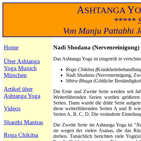
A
Y
SHTANGA
***** S
Von Manju Pattabhi Jo
Home
Nadi Shodana (Nervenreinigung)
Das Ashtanga Yoga ist eingeteilt in verschi
Über Ashtanga
Yoga Munich
Roga Chikitsa
(
Krankheitsbehandlung,
München
Nadi Shodana
(Nervenreinigung, Zwei
Sthira Bhaga
(Göttliche Beständigkei
Artikel über
Die Erste und Zweite Serie werden seit Ja
Ashtanga Yoga
Weiterführenden Serien wurden größeren
Serien. Dann wurde die dritte Serie aufget
Videos
diese weiterführenden Serien A und B wied
Serien A, B, C, D. Die
veränderte Einteilun
Shanthi Mantras
Die Zweite Serie im Ashtanga Yoga ist "
Na
sie wegen der vielen Asanas, die das Rü
Roga Chikitsa
drehen. Tatsächlich berichten viele Yogi(n