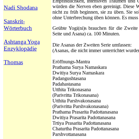
Empfindlichkeit, intensiven Träumen und 
würden die Nerven eben gereinigt. Diese W
Nadi Shodana
nicht zu früh beginnen, sie zu üben. Sie so
ohne Unterbrechung üben können. Es muss ab
Sanskrit-
Wörterbuch
Geübte Yogi(ni)s brauchen für die Zweite
Seite und Asana) ca. 100 Minuten.
Ashtanga Yoga
Die Asanas der Zweiten Serie umfassen:
Enzyklopädie
(Asanas, die nicht immer unterrichtet wurd
Thomas
Eröffnungs-Mantra
Prathama Surya Namaskara
Dwitiya Surya Namaskara
Padangushtasana
Padahastasana
Utthita Trikonasana
(Parivritta Trikonasana)
Utthita
Parshvakonasana
(Parivritta Parshvakonasana)
Prathama
Prasarita Padottanasana
Dwitiya
Prasarita Padottanasana
Trtiya
Prasarita Padottanasana
Chaturtha
Prasarita Padottanasana
Parshvottanasana