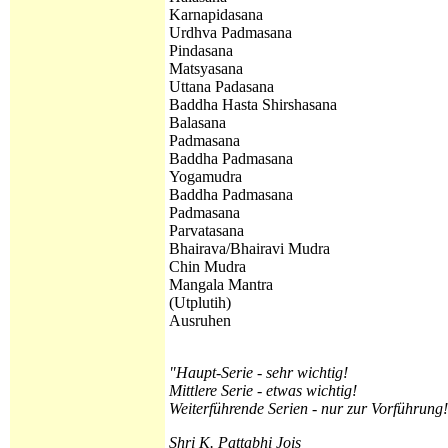
Karnapidasana
Urdhva Padmasana
Pindasana
Matsyasana
Uttana Padasana
Baddha Hasta Shirshasana
Balasana
Padmasana
Baddha Padmasana
Yogamudra
Baddha Padmasana
Padmasana
Parvatasana
Bhairava/Bhairavi Mudra
Chin Mudra
Mangala Mantra
(
Utplutih)
Ausruhen
"Haupt-Serie - sehr wichtig!
Mittlere Serie - etwas wichtig!
Weiterführende Serien - nur zur Vorführung
Shri K. Pattabhi Jois