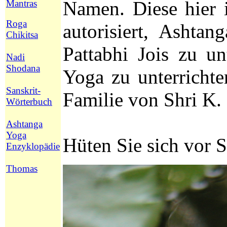
Namen.
Diese hier 
Mantras
Roga
autorisiert, Ashta
Chikitsa
Pattabhi Jois zu unt
Nadi
Shodana
Yoga zu unterricht
Sanskrit-
Familie von Shri K.
Wörterbuch
Ashtanga
Yoga
Hüten Sie sich vor 
Enzyklopädie
Thomas