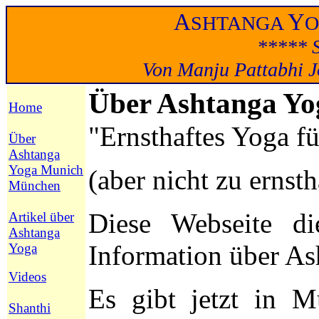
A
Y
SHTANGA
***** S
Von Manju Pattabhi Jo
Über Ashtanga Y
Home
"Ernsthaftes Yoga fü
Über
Ashtanga
Yoga Munich
(aber nicht zu ernstha
München
Diese Webseite d
Artikel über
Ashtanga
Information über A
Yoga
Videos
Es gibt jetzt in M
Shanthi