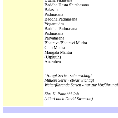
Uttana Padasana
Baddha Hasta Shirshasana
Balasana
Padmasana
Baddha Padmasana
Yogamudra
Baddha Padmasana
Padmasana
Parvatasana
Bhairava/Bhairavi Mudra
Chin Mudra
Mangala Mantra
(
Utplutih)
Ausruhen
"Haupt-Serie - sehr wichtig!
Mittlere Serie - etwas wichtig!
Weiterführende Serien - nur zur Vorführung
Shri K. Pattabhi Jois
(zitiert nach David Swenson)