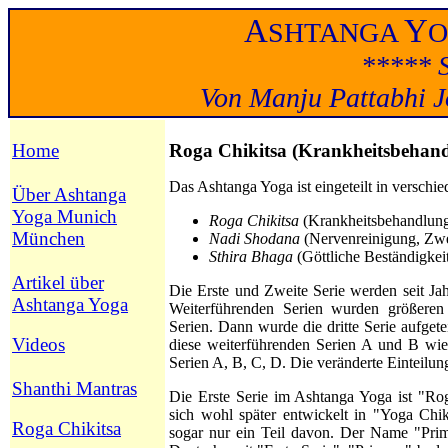
A
Y
SHTANGA
***** S
Von Manju Pattabhi Jo
Home
Roga Chikitsa (Krankheitsbehan
Das Ashtanga Yoga ist eingeteilt in verschi
Über Ashtanga
Yoga Munich
Roga Chikitsa
(Krankheitsbehandlung
München
Nadi Shodana
(Nervenreinigung, Zwei
Sthira Bhaga
(Göttliche Beständigkei
Artikel über
Die Erste und Zweite Serie werden seit Ja
Ashtanga Yoga
Weiterführenden Serien wurden größeren
Serien. Dann wurde die dritte Serie aufget
Videos
diese weiterführenden Serien A und B wied
Serien A, B, C, D. Die
veränderte Einteilun
Shanthi Mantras
Die Erste Serie im Ashtanga Yoga ist "Ro
sich wohl später entwickelt in "Yoga Chik
Roga Chikitsa
sogar nur ein Teil davon.
Der Name "Prima