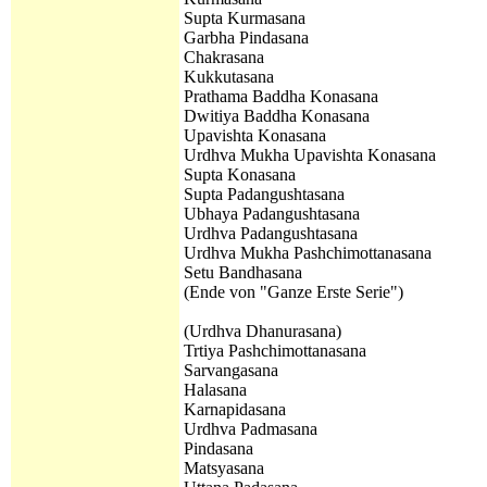
Supta Kurmasana
Garbha Pindasana
Chakrasana
Kukkutasana
Prathama
Baddha Konasana
Dwitiya
Baddha Konasana
Upavishta Konasana
Urdhva Mukha Upavishta Konasana
Supta Konasana
Supta Padangushtasana
Ubhaya Padangushtasana
Urdhva
Padangushtasana
Urdhva Mukha Pashchimottanasana
Setu Bandhasana
(Ende von "
Ganze Erste Serie
")
(Urdhva Dhanurasana)
Trtiya Pashchimottanasana
Sarvangasana
Halasana
Karnapidasana
Urdhva Padmasana
Pindasana
Matsyasana