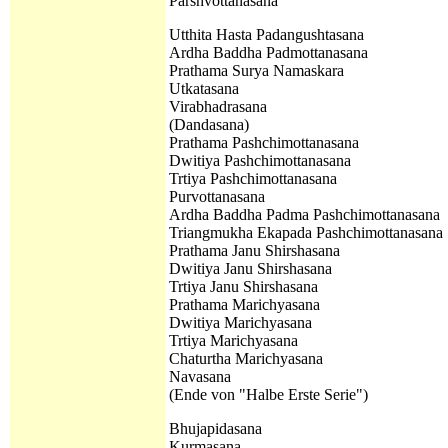
Parshvottanasana
Utthita Hasta Padangushtasana
Ardha Baddha Padmottanasana
Prathama Surya Namaskara
Utkatasana
Virabhadrasana
(Dandasana)
Prathama
Pashchimottanasana
Dwitiya
Pashchimottanasana
Trtiya
Pashchimottanasana
Purvottanasana
Ardha Baddha Padma Pashchimottanasana
Triangmukha Ekapada Pashchimottanasana
Prathama
Janu Shirshasana
Dwitiya
Janu Shirshasana
Trtiya
Janu Shirshasana
Prathama
Marichyasana
Dwitiya
Marichyasana
Trtiya
Marichyasana
Chaturtha
Marichyasana
Navasana
(Ende von "Halbe Erste Serie")
Bhujapidasana
Kurmasana