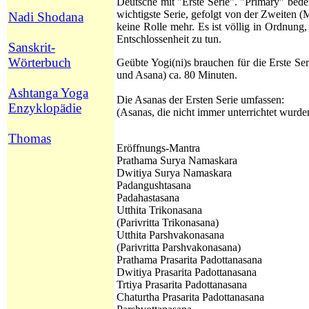
Deutsche mit "Erste Serie". "Primary" bedeu
wichtigste Serie, gefolgt von der Zweiten (M
Nadi Shodana
keine Rolle mehr. Es ist völlig in Ordnung,
Entschlossenheit zu tun.
Sanskrit-
Wörterbuch
Geübte Yogi(ni)s brauchen für die Erste Se
und Asana) ca. 80 Minuten.
Ashtanga Yoga
Die Asanas der Ersten Serie umfassen:
Enzyklopädie
(Asanas, die nicht immer unterrichtet wurd
Thomas
Eröffnungs-Mantra
Prathama Surya Namaskara
Dwitiya Surya Namaskara
Padangushtasana
Padahastasana
Utthita Trikonasana
(Parivritta Trikonasana)
Utthita
Parshvakonasana
(Parivritta Parshvakonasana)
Prathama
Prasarita Padottanasana
Dwitiya
Prasarita Padottanasana
Trtiya
Prasarita Padottanasana
Chaturtha
Prasarita Padottanasana