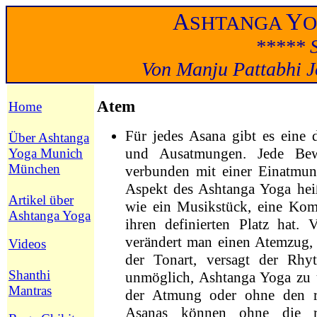
A
Y
SHTANGA
***** S
Von Manju Pattabhi Jo
Atem
Home
Für jedes Asana gibt es eine 
Über Ashtanga
und Ausatmungen. Jede Bew
Yoga Munich
München
verbunden mit einer Einatmu
Aspekt des Ashtanga Yoga hei
Artikel über
wie ein Musikstück, eine Komp
Ashtanga Yoga
ihren definierten Platz hat. 
verändert man einen Atemzug, 
Videos
der Tonart, versagt der Rh
Shanthi
unmöglich, Ashtanga Yoga zu 
Mantras
der Atmung oder ohne den r
Asanas können ohne die r