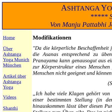
A
Y
SHTANGA
***** S
Von Manju Pattabhi Jo
Modifikationen
Home
"Da die körperliche Beschaffenheit j
Über
die Asanas entsprechend zu übe
Ashtanga
Yoga Munich
Pranayama kann genausogut aus ein
München
zur Körperstruktur eines Menschen 
Menschen nicht geeignet und können
Artikel über
Ashtanga
(S
Yoga
„Ich habe viele Klagen gehört von 
Videos
einer bestimmten Stellung (in d
hinauskommen lässt über diesen Pun
Shanthi