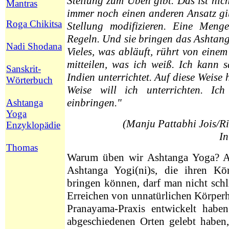
Stellung zum Üben gibt. Das ist nicht
Mantras
immer noch einen anderen Ansatz gibt
Roga Chikitsa
Stellung modifizieren. Eine Menge
Regeln. Und sie bringen das Ashtang
Nadi Shodana
Vieles, was abläuft, rührt von einem 
mitteilen, was ich weiß. Ich kann 
Sanskrit-
Indien unterrichtet. Auf diese Weise 
Wörterbuch
Weise will ich unterrichten. I
einbringen."
Ashtanga
Yoga
(Manju Pattabhi Jois/R
Enzyklopädie
In
Thomas
Warum üben wir Ashtanga Yoga? Au
Ashtanga Yogi(ni)s, die ihren Kör
bringen können, darf man nicht sch
Erreichen von unnatürlichen Körperh
Pranayama-Praxis entwickelt haben
abgeschiedenen Orten gelebt haben,